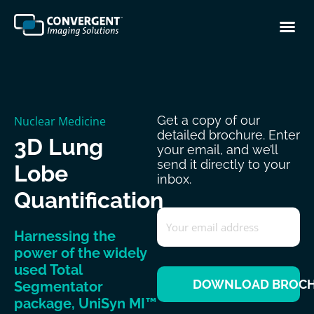
Get a copy of our
Nuclear Medicine
detailed brochure. Enter
3D Lung
your email, and we’ll
send it directly to your
Lobe
inbox.
Quantification
Email
*
Harnessing the
power of the widely
used Total
DOWNLOAD BROC
Segmentator
package, UniSyn MI™