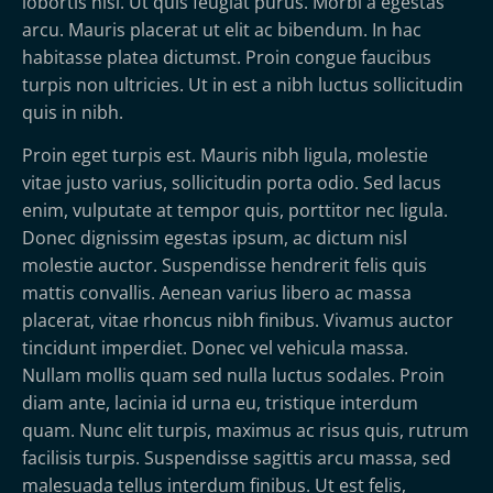
lobortis nisl. Ut quis feugiat purus. Morbi a egestas
arcu. Mauris placerat ut elit ac bibendum. In hac
habitasse platea dictumst. Proin congue faucibus
turpis non ultricies. Ut in est a nibh luctus sollicitudin
quis in nibh.
Proin eget turpis est. Mauris nibh ligula, molestie
vitae justo varius, sollicitudin porta odio. Sed lacus
enim, vulputate at tempor quis, porttitor nec ligula.
Donec dignissim egestas ipsum, ac dictum nisl
molestie auctor. Suspendisse hendrerit felis quis
mattis convallis. Aenean varius libero ac massa
placerat, vitae rhoncus nibh finibus. Vivamus auctor
tincidunt imperdiet. Donec vel vehicula massa.
Nullam mollis quam sed nulla luctus sodales. Proin
diam ante, lacinia id urna eu, tristique interdum
quam. Nunc elit turpis, maximus ac risus quis, rutrum
facilisis turpis. Suspendisse sagittis arcu massa, sed
malesuada tellus interdum finibus. Ut est felis,